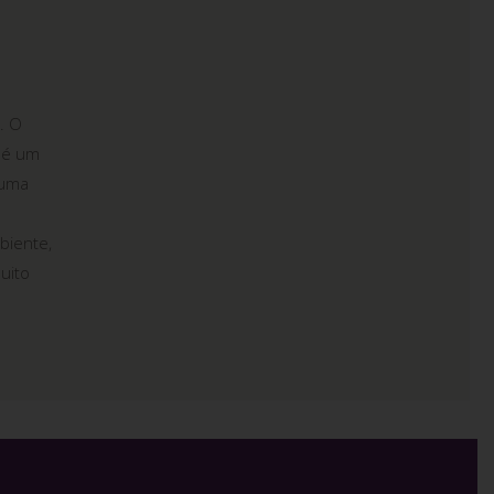
. O
 é um
 uma
biente,
uito