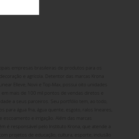
ipais empresas brasileiras de produtos para os
 decoração e agrícola. Detentor das marcas Krona
inear Elleve, Novii e Top-Max, possui oito unidades
te em mais de 100 mil pontos de vendas diretos e
idade a seus parceiros. Seu portfólio tem, ao todo,
s para água fria, água quente, esgoto, ralos lineares,
 de escoamento e irrigação. Além das marcas
ém é responsável pelo Instituto Krona, que atende a
om projetos de educação, cultura, esporte, inclusão