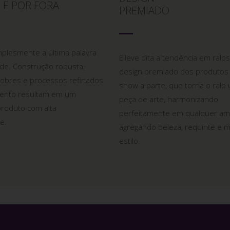
 E POR FORA
PREMIADO
implesmente a última palavra
Elleve dita a tendência em ralos
de. Construção robusta,
design premiado dos produtos
nobres e processos refinados
show a parte, que torna o ralo
ento resultam em um
peça de arte, harmonizando
produto com alta
perfeitamente em qualquer am
e.
agregando beleza, requinte e m
estilo.