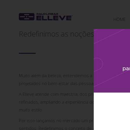
HOME
HOME
Redefinimos as noções de alto pa
Muito além da beleza, entendemos a fundo a influênci
projetados no bem-estar das pessoas.
A Elleve atende com maestria, dos projetos mais exigen
refinados, ampliando a experiência do ser com o seu e
muito estilo.
Por isso lançamos no mercado um produto original e i
sentidos. Redefinimos o conceito de escoamento de á