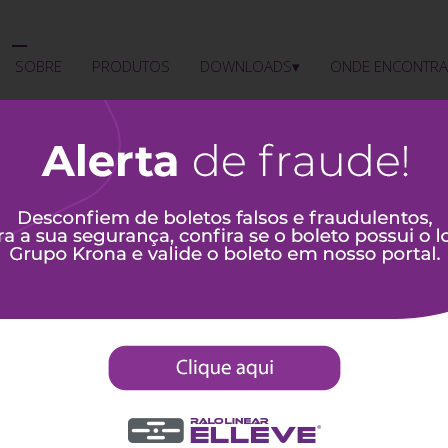
SOBRE
PRODUTOS
DOWNLOADS▾
ONDE ENCONTRA
SOBRE
PRODUTOS
DOWNLOADS▾
ONDE ENCONTRA
drão
a de ambientes bem
tes aos gostos mais
spaço, esbanjando luxo e
novador em todos os
gua em ambientes.