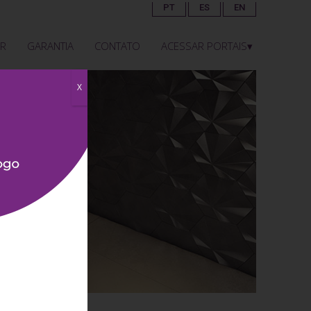
PT
ES
EN
R
GARANTIA
CONTATO
ACESSAR PORTAIS▾
R
GARANTIA
CONTATO
ACESSAR PORTAIS▾
X