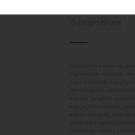
adrão que você merece e
O Grupo Krona
O Grupo Krona é uma das princ
segmentos de construção civil,
Tubos e Conexões, Viqua, Ralo L
fabris no Brasil e está presen
indiretos, agregando competitiv
mais de 2.500 produtos, voltado
elétrica, acessórios, sistemas
comerciais, a organização tamb
comunidade interna e externa c